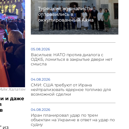
Турецкие журналисты
отправились в
оккупированный Акна
05.08.2026
Васильев: НАТО против диалога с
ОДКБ, ломиться в закрытые двери нет
смысла
04.08.2026
СМИ: США требуют от Ирана
Айк Халатян
нейтрализовать ядерное топливо для
возможной сделки
и и даже
я
в
04.08.2026
Иран планировал удар по трем
объектам на Украине в ответ на удар по
судну
" из