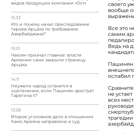
видов продукции компании «Ост»
своего у
вообще о
выражени
15:33
Кто и почему начал преследование
Все это н
героев Арцаха по требованию
Азербайджана?
самим ар
педалиров
Ведь на д
15:01
кандидата
Чахоян признал главное: власти
Армении сами закрыли страницу
Пашинян 
Арцаха
внешнепо
ослабил 
14:11
Неужели народ останется в
Сравните
оцепенении, если Пашинян арестует
не устае
Гарегина II?
всех мест
руководи
13:58
смертоуб
Второе уголовное дело в отношении
трагедии 
Камо Ареяна направлено в суд
азербайд