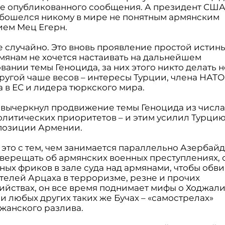
же опубликованного сообщения. А президент СШ
бошелся никому в мире не понятным армянским
ем Мец Егерн.
е случайно. Это вновь проявление простой истины
мянам не хочется настаивать на дальнейшем
ании темы Геноцида, за них этого никто делать н
ругой чаше весов – интересы Турции, члена НАТО
 в ЕС и лидера тюркского мира.
вычеркнул продвижение темы Геноцида из числ
литических приоритетов – и этим усилил Турцию
позиции Армении.
 это с тем, чем занимается параллельно Азербай
т верещать об армянских военных преступлениях, 
ных фриков в зале суда над армянами, чтобы обви
телей Арцаха в терроризме, резне и прочих
ийствах, он все время поднимает мифы о Ходжал
и любых других таких же Бучах – «самострелах»
жанского разлива.