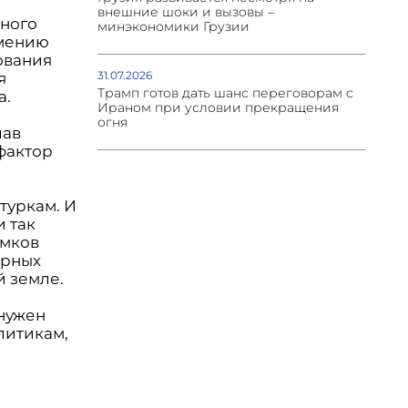
внешние шоки и вызовы –
нного
минэкономики Грузии
рмению
ования
31.07.2026
я
Трамп готов дать шанс переговорам с
а.
Ираном при условии прекращения
огня
лав
фактор
туркам. И
 так
омков
ирных
 земле.
 нужен
литикам,