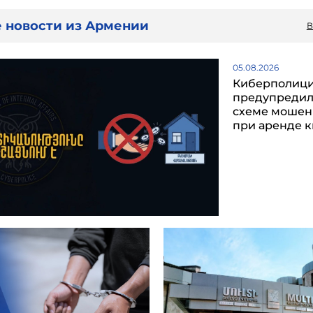
 новости из Армении
В
05.08.2026
Киберполиц
предупредил
схеме мошен
при аренде 