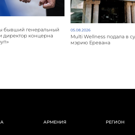
ы бывший генеральный
05.08.2026
и директор концерна
Multi Wellness подала в с
руп»
мэрию Еревана
КА
АРМЕНИЯ
РЕГИОН