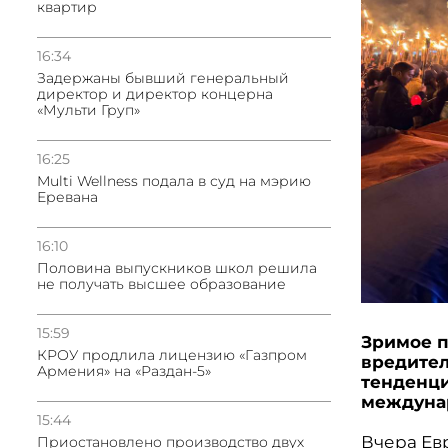
квартир
16:34
Задержаны бывший генеральный
директор и директор концерна
«Мульти Груп»
16:25
Multi Wellness подала в суд на мэрию
Еревана
16:10
Половина выпускников школ решила
не получать высшее образование
15:59
Зримое п
КРОУ продлила лицензию «Газпром
вредител
Армения» на «Раздан-5»
тенденци
междуна
15:44
Вчера Ев
Приостановлено производство двух