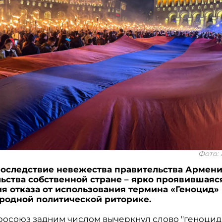
Фото: 
оследствие невежества правительства Армени
ьства собственной стране – ярко проявившаяс
я отказа от использования термина «Геноцид» 
родной политической риторике.
росоюз задним числом вычеркнул слово "геноцид