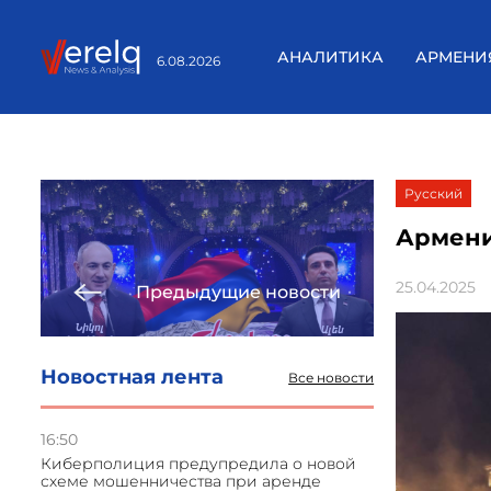
АНАЛИТИКА
АРМЕНИ
6.08.2026
Русский
Армени
25.04.2025
Предыдущие новости
Новостная лента
Все новости
16:50
Киберполиция предупредила о новой
схеме мошенничества при аренде