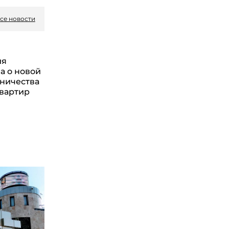
се новости
ия
а о новой
ничества
квартир