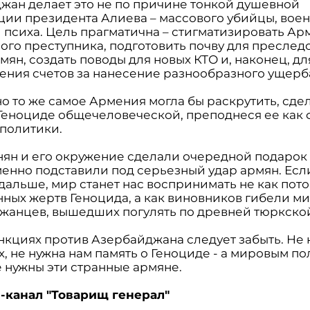
жан делает это не по причине тонкой душевной
ции президента Алиева – массового убийцы, вое
и психа. Цель прагматична – стигматизировать А
ного преступника, подготовить почву для преслед
мян, создать поводы для новых КТО и, наконец, дл
ения счетов за нанесение разнообразного ущерб
о то же самое Армения могла бы раскрутить, сде
 Геноциде общечеловеческой, преподнеся ее как 
политики.
ян и его окружение сделали очередной подарок 
енно подставили под серьезный удар армян. Если
дальше, мир станет нас воспринимать не как пот
ных жертв Геноцида, а как виновников гибели м
жанцев, вышедших погулять по древней тюркской
анкциях против Азербайджана следует забыть. Не
, не нужна нам память о Геноциде - а мировым по
е нужны эти странные армяне.
-канал "Товарищ генерал"