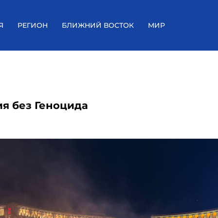
Я
РЕГИОН
БЛИЖНИЙ ВОСТОК
МИР
я без Геноцида