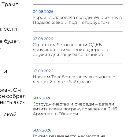
А Трамп
04.08.2026
Украина атаковала склады Wildberries в
Подмосковье и под Петербургом
: если
03.08.2026
е будет.
Стратегия безопасности ОДКБ
,
допускает применение ядерного
оружия для защиты союзников
а
03.08.2026
. И
Нассим Талеб отказался выступить с
лекцией в Азербайджане
джан. Он
он собрал
31.07.2026
нить экс-
Сотрудничество и очереди – детали
визита главы погрануправления СНБ
Армении в Тбилиси
инской
31.07.2026
Грузия развивается несмотря на