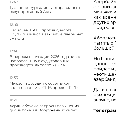
Азербайд
13:47
организа
Турецкие журналисты отправились в
оккупированный Акна
маньяка 
как воен
других ар
13:45
предъявл
Васильев: НАТО против диалога с
ОДКБ, ломиться в закрытые двери нет
Абсолютн
смысла
память о
большой 
12:48
В первом полугодии 2026 года число
Но Пашин
направленных в суд уголовных
одноврем
производств выросло на 62%
пойдет и 
неотмщен
12:33
азербайд
Мирзоян обсудил с советником
спецпосланника США проект TRIPP
Да, и о с
нам Арцах
значит, н
11:37
Асрян обсудил вопросы повышения
дисциплины в Вооруженных силах
Телеграм