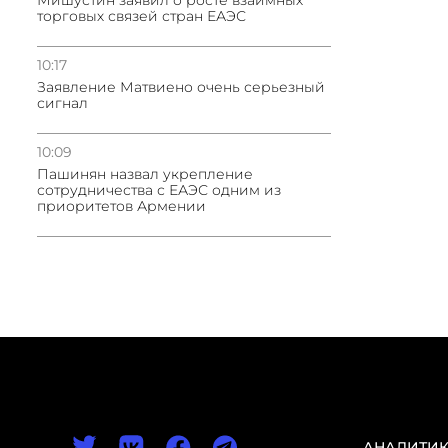
Мишустин заявил о росте взаимных
торговых связей стран ЕАЭС
10:17
Заявление Матвиено очень серьезный
сигнал
10:09
Пашинян назвал укрепление
сотрудничества с ЕАЭС одним из
приоритетов Армении
АНАЛИТИ