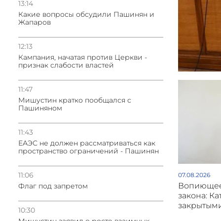
13:14
Какие вопросы обсудили Пашинян и
Жапаров
12:13
Кампания, начатая против Церкви -
признак слабости властей
11:47
Мишустин кратко пообщался с
Пашиняном
11:43
ЕАЭС не должен рассматриваться как
пространство ограничений - Пашинян
11:06
07.08.2026
Вопиющее
Флаг под запретом
закона: Ка
закрытым
10:30