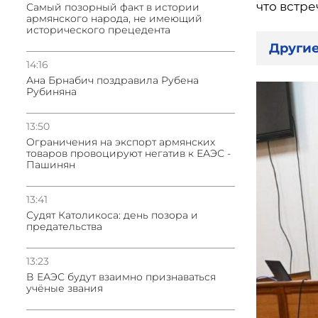
что встре
Самый позорный факт в истории
армянского народа, не имеющий
исторического прецедента
Другие
14:16
Ана Брнабич поздравила Рубена
Рубиняна
13:50
Oграничения на экспорт армянских
товаров провоцируют негатив к ЕАЭС -
Пашинян
13:41
Судят Католикоса: день позора и
предательства
13:23
В ЕАЭС будут взаимно признаваться
учёные звания