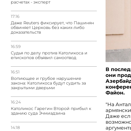
расчетах - эксперт
17:16
Даже Reuters фиксирует, что Пашинян
обвиняет Церковь без каких-либо
доказательств
16:59
Судья по делу против Католикоса и
епископов объявил самоотвод
В послед
16:51
они прод
Вопиющее и грубое нарушение
Азербайд
закона: Католикоса будут судить за
конферен
закрытыми дверьми
Файон.
16:24
"На Анта
Католикос Гарегин Второй прибыл к
армянским
зданию суда Эчмиадзина
Даже есл
возможно
14:18
аргументы