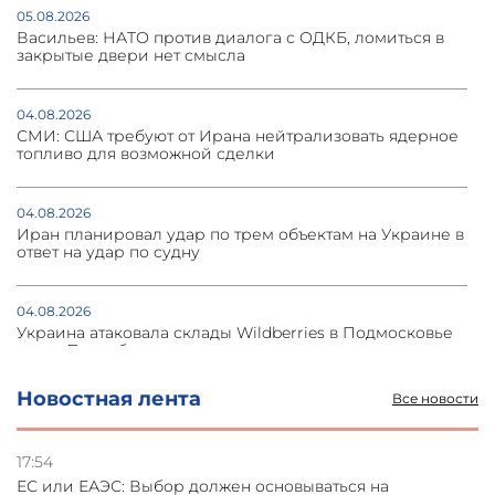
05.08.2026
Васильев: НАТО против диалога с ОДКБ, ломиться в
закрытые двери нет смысла
04.08.2026
СМИ: США требуют от Ирана нейтрализовать ядерное
топливо для возможной сделки
04.08.2026
Иран планировал удар по трем объектам на Украине в
ответ на удар по судну
04.08.2026
Украина атаковала склады Wildberries в Подмосковье
и под Петербургом
Новостная лента
Все новости
03.08.2026
Стратегия безопасности ОДКБ допускает применение
ядерного оружия для защиты союзников
17:54
ЕС или ЕАЭС: Выбор должен основываться на