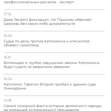
профессиональных расчетах - эксперт
03.08.2026
Нассим Талеб отказался выступить с лекцией в
Азербайджане
17:16
Даже Reuters фиксирует, что Пашинян обвиняет
Церковь без каких-либо доказательств
31.07.2026
Сотрудничество и очереди – детали визита главы
погрануправления СНБ Армении в Тбилиси
16:59
Судья по делу против Католикоса и епископов
объявил самоотвод
16:51
Вопиющее и грубое нарушение закона: Католикоса
будут судить за закрытыми дверьми
16:24
Католикос Гарегин Второй прибыл к зданию суда
Эчмиадзина
14:18
Самый позорный факт в истории армянского народа,
не имеющий исторического прецедента