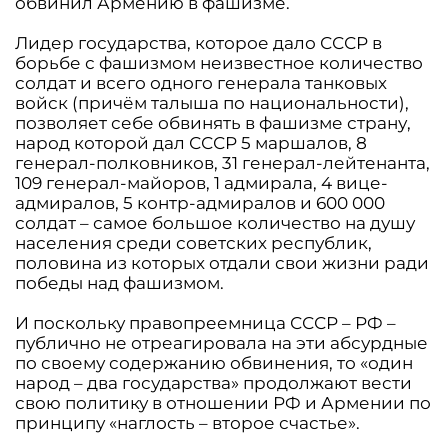
обвинил Армению в фашизме.
Лидер государства, которое дало СССР в
борьбе с фашизмом неизвестное количество
солдат и всего одного генерала танковых
войск (причём талыша по национальности),
позволяет себе обвинять в фашизме страну,
народ которой дал СССР 5 маршалов, 8
генерал-полковников, 31 генерал-лейтенанта,
109 генерал-майоров, 1 адмирала, 4 вице-
адмиралов, 5 контр-адмиралов и 600 000
солдат – самое большое количество на душу
населения среди советских республик,
половина из которых отдали свои жизни ради
победы над фашизмом.
И поскольку правопреемница СССР – РФ –
публично не отреагировала на эти абсурдные
по своему содержанию обвинения, то «один
народ – два государства» продолжают вести
свою политику в отношении РФ и Армении по
принципу «наглость – второе счастье».