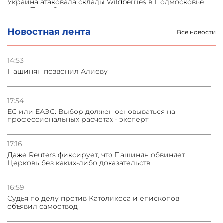
Украина атаковала склады Wildberries в Подмосковье
и под Петербургом
Новостная лента
Все новости
03.08.2026
Стратегия безопасности ОДКБ допускает применение
ядерного оружия для защиты союзников
14:53
Пашинян позвонил Алиеву
03.08.2026
Нассим Талеб отказался выступить с лекцией в
Азербайджане
17:54
ЕС или ЕАЭС: Выбор должен основываться на
профессиональных расчетах - эксперт
31.07.2026
Сотрудничество и очереди – детали визита главы
погрануправления СНБ Армении в Тбилиси
17:16
Даже Reuters фиксирует, что Пашинян обвиняет
Церковь без каких-либо доказательств
16:59
Судья по делу против Католикоса и епископов
объявил самоотвод