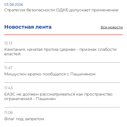
03.08.2026
Стратегия безопасности ОДКБ допускает применение
ядерного оружия для защиты союзников
Новостная лента
Все новости
03.08.2026
Нассим Талеб отказался выступить с лекцией в
Азербайджане
12:13
Кампания, начатая против Церкви - признак слабости
властей
31.07.2026
Сотрудничество и очереди – детали визита главы
погрануправления СНБ Армении в Тбилиси
11:47
Мишустин кратко пообщался с Пашиняном
31.07.2026
Грузия развивается несмотря на внешние шоки и
11:43
вызовы – минэкономики Грузии
ЕАЭС не должен рассматриваться как пространство
ограничений - Пашинян
11:06
Флаг под запретом