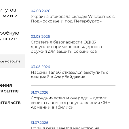
итутов
04.08.2026
демии и
Украина атаковала склады Wildberries в
Подмосковье и под Петербургом
дробную
03.08.2026
сующие
Стратегия безопасности ОДКБ
допускает применение ядерного
оружия для защиты союзников
се новости
03.08.2026
Нассим Талеб отказался выступить с
лекцией в Азербайджане
мения
ткрытие
31.07.2026
Сотрудничество и очереди – детали
ительств
визита главы погрануправления СНБ
Армении в Тбилиси
31.07.2026
Грузия развивается несмотря на