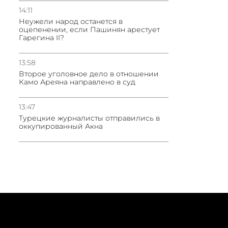
14:11
Неужели народ останется в
оцепенении, если Пашинян арестует
Гарегина II?
13:58
Второе уголовное дело в отношении
Камо Ареяна направлено в суд
13:47
Турецкие журналисты отправились в
оккупированный Акна