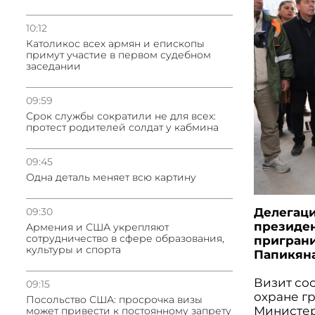
10:12
Католикос всех армян и епископы
примут участие в первом судебном
заседании
09:59
Срок службы сократили не для всех:
протест родителей солдат у кабмина
09:45
Одна деталь меняет всю картину
Делегаци
09:30
президе
Армения и США укрепляют
сотрудничество в сфере образования,
приграни
культуры и спорта
Папикяна
Визит со
09:15
охране г
Посольство США: просрочка визы
Министер
может привести к постоянному запрету