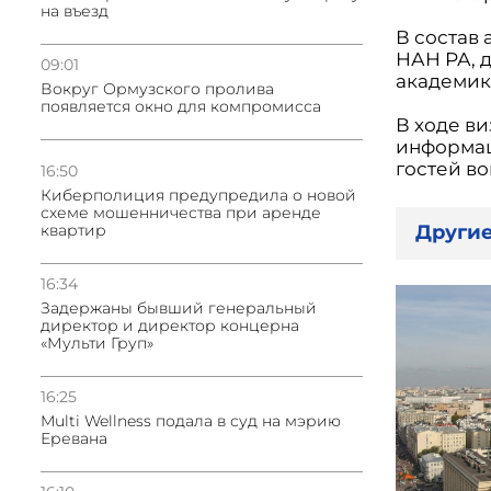
на въезд
В состав
НАН РА, 
09:01
академик
Вокруг Ормузского пролива
появляется окно для компромисса
В ходе в
информац
гостей в
16:50
Киберполиция предупредила о новой
схеме мошенничества при аренде
квартир
Другие
16:34
Задержаны бывший генеральный
директор и директор концерна
«Мульти Груп»
16:25
Multi Wellness подала в суд на мэрию
Еревана