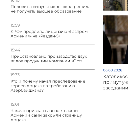
16:10
Половина выпускников школ решила
не получать высшее образование
15:59
КРОУ продлила лицензию «Газпром
Армения» на «Раздан-5»
15:44
Приостановлено производство двух
видов продукции компании «Ост»
06.08.2026
15:33
Католикос
Кто и почему начал преследование
примут уч
героев Арцаха по требованию
заседани
Азербайджана?
15:01
Чахоян признал главное: власти
Армении сами закрыли страницу
Арцаха