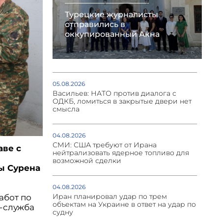
Турецкие журналисты
отправились в
оккупированный Акна
05.08.2026
Васильев: НАТО против диалога с
ОДКБ, ломиться в закрытые двери нет
смысла
04.08.2026
СМИ: США требуют от Ирана
аве с
нейтрализовать ядерное топливо для
возможной сделки
ы Сурена
04.08.2026
Иран планировал удар по трем
абот по
объектам на Украине в ответ на удар по
-служба
судну