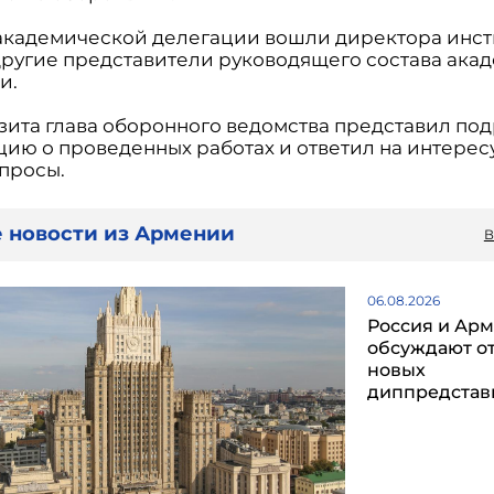
 академической делегации вошли директора инст
другие представители руководящего состава ака
и.
изита глава оборонного ведомства представил по
ию о проведенных работах и ответил на интере
опросы.
 новости из Армении
В
06.08.2026
Россия и Ар
обсуждают о
новых
диппредстав