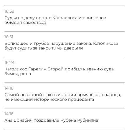
Сотрудничество и очереди – детали визита главы
погрануправления СНБ Армении в Тбилиси
16:59
Судья по делу против Католикоса и епископов
объявил самоотвод
16:51
Вопиющее и грубое нарушение закона: Католикоса
будут судить за закрытыми дверьми
16:24
Католикос Гарегин Второй прибыл к зданию суда
Эчмиадзина
14:18
Самый позорный факт в истории армянского народа,
не имеющий исторического прецедента
14:16
Ана Брнабич поздравила Рубена Рубиняна