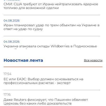
СМИ: США требуют от Ирана нейтрализовать ядерное
топливо для возможной сделки
04.08.2026
Иран планировал удар по трем объектам на Украине в
ответ на удар по судну
04.08.2026
Украина атаковала склады Wildberries в Подмосковье
и под Петербургом
Новостная лента
Все новости
03.08.2026
Стратегия безопасности ОДКБ допускает применение
ядерного оружия для защиты союзников
17:54
ЕС или ЕАЭС: Выбор должен основываться на
профессиональных расчетах - эксперт
03.08.2026
Нассим Талеб отказался выступить с лекцией в
Азербайджане
17:16
Даже Reuters фиксирует, что Пашинян обвиняет
Церковь без каких-либо доказательств
31.07.2026