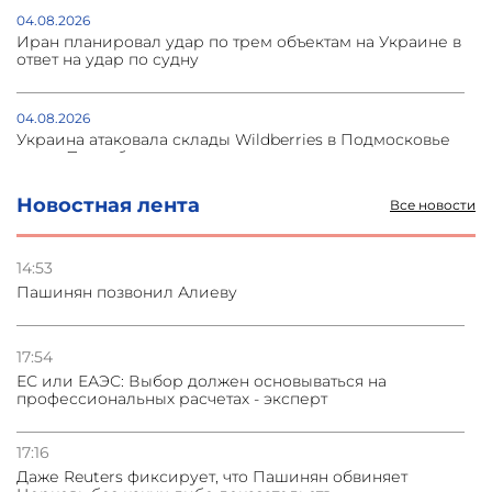
04.08.2026
Иран планировал удар по трем объектам на Украине в
ответ на удар по судну
04.08.2026
Украина атаковала склады Wildberries в Подмосковье
и под Петербургом
Новостная лента
Все новости
03.08.2026
Стратегия безопасности ОДКБ допускает применение
ядерного оружия для защиты союзников
14:53
Пашинян позвонил Алиеву
03.08.2026
Нассим Талеб отказался выступить с лекцией в
Азербайджане
17:54
ЕС или ЕАЭС: Выбор должен основываться на
профессиональных расчетах - эксперт
31.07.2026
Сотрудничество и очереди – детали визита главы
погрануправления СНБ Армении в Тбилиси
17:16
Даже Reuters фиксирует, что Пашинян обвиняет