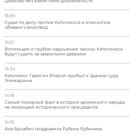
Церковь без каких-либо доказательств
16:59
Судья по делу против Католикоса и епископов
объявил самоотвод
16:51
Вопиющее и грубое нарушение закона: Католикоса
будут судить за закрытыми дверьми
16:24
Католикос Гарегин Второй прибыл к зданию суда
Эчмиадзина
14:18
Самый позорный факт в истории армянского народа,
не имеющий исторического прецедента
14:16
Ана Брнабич поздравила Рубена Рубиняна