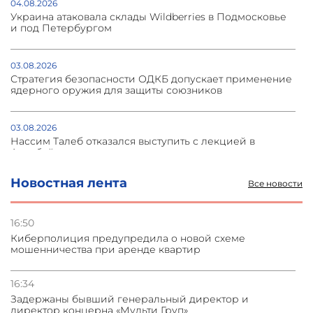
04.08.2026
Украина атаковала склады Wildberries в Подмосковье
и под Петербургом
03.08.2026
Стратегия безопасности ОДКБ допускает применение
ядерного оружия для защиты союзников
03.08.2026
Нассим Талеб отказался выступить с лекцией в
Азербайджане
Новостная лента
Все новости
31.07.2026
Сотрудничество и очереди – детали визита главы
погрануправления СНБ Армении в Тбилиси
16:50
Киберполиция предупредила о новой схеме
мошенничества при аренде квартир
31.07.2026
Грузия развивается несмотря на внешние шоки и
вызовы – минэкономики Грузии
16:34
Задержаны бывший генеральный директор и
директор концерна «Мульти Груп»