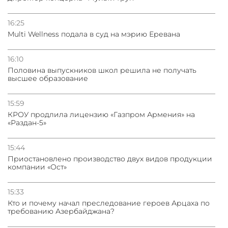
31.07.2026
Трамп готов дать шанс переговорам с Ираном при
условии прекращения огня
16:25
Multi Wellness подала в суд на мэрию Еревана
16:10
Половина выпускников школ решила не получать
высшее образование
15:59
КРОУ продлила лицензию «Газпром Армения» на
«Раздан-5»
15:44
Приостановлено производство двух видов продукции
компании «Ост»
15:33
Кто и почему начал преследование героев Арцаха по
требованию Азербайджана?