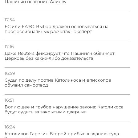
Пашинян позвонил Алиеву
03.08.2026
Нассим Талеб отказался выступить с лекцией в
Азербайджане
17:54
ЕС или ЕАЭС: Выбор должен основываться на
профессиональных расчетах - эксперт
31.07.2026
Сотрудничество и очереди – детали визита главы
погрануправления СНБ Армении в Тбилиси
17:16
Даже Reuters фиксирует, что Пашинян обвиняет
Церковь без каких-либо доказательств
16:59
Судья по делу против Католикоса и епископов
объявил самоотвод
16:51
Вопиющее и грубое нарушение закона: Католикоса
будут судить за закрытыми дверьми
16:24
Католикос Гарегин Второй прибыл к зданию суда