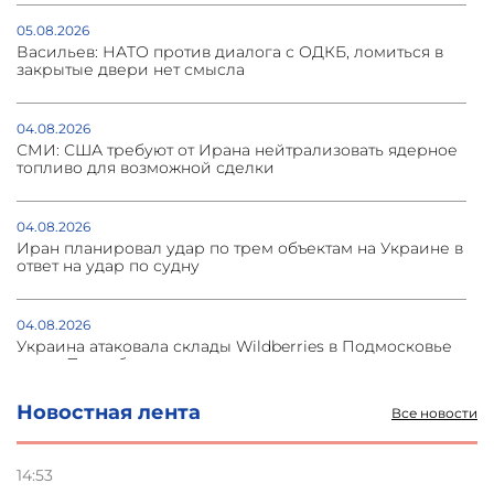
05.08.2026
Васильев: НАТО против диалога с ОДКБ, ломиться в
закрытые двери нет смысла
04.08.2026
СМИ: США требуют от Ирана нейтрализовать ядерное
топливо для возможной сделки
04.08.2026
Иран планировал удар по трем объектам на Украине в
ответ на удар по судну
04.08.2026
Украина атаковала склады Wildberries в Подмосковье
и под Петербургом
Новостная лента
Все новости
03.08.2026
Стратегия безопасности ОДКБ допускает применение
ядерного оружия для защиты союзников
14:53