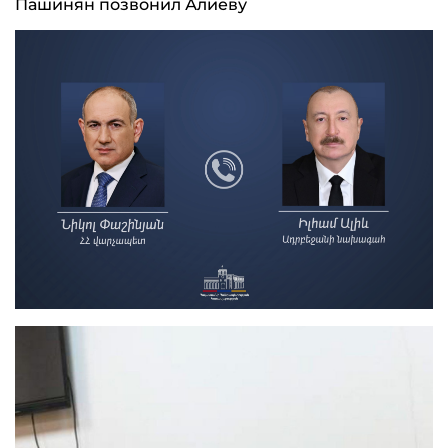
Пашинян позвонил Алиеву