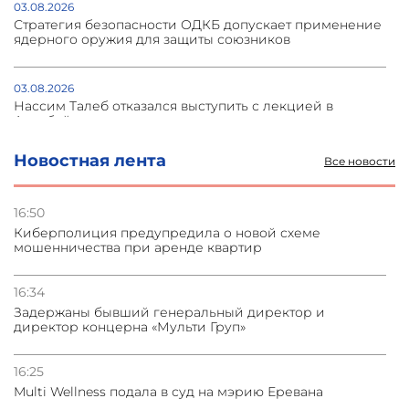
03.08.2026
Стратегия безопасности ОДКБ допускает применение
ядерного оружия для защиты союзников
03.08.2026
Нассим Талеб отказался выступить с лекцией в
Азербайджане
Новостная лента
Все новости
31.07.2026
Сотрудничество и очереди – детали визита главы
погрануправления СНБ Армении в Тбилиси
16:50
Киберполиция предупредила о новой схеме
мошенничества при аренде квартир
31.07.2026
Грузия развивается несмотря на внешние шоки и
вызовы – минэкономики Грузии
16:34
Задержаны бывший генеральный директор и
директор концерна «Мульти Груп»
31.07.2026
Трамп готов дать шанс переговорам с Ираном при
условии прекращения огня
16:25
Multi Wellness подала в суд на мэрию Еревана