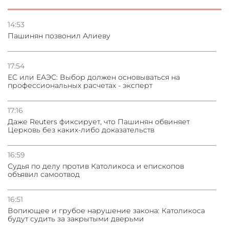
03.08.2026
Стратегия безопасности ОДКБ допускает применение
ядерного оружия для защиты союзников
14:53
Пашинян позвонил Алиеву
03.08.2026
Нассим Талеб отказался выступить с лекцией в
Азербайджане
17:54
ЕС или ЕАЭС: Выбор должен основываться на
профессиональных расчетах - эксперт
31.07.2026
Сотрудничество и очереди – детали визита главы
погрануправления СНБ Армении в Тбилиси
17:16
Даже Reuters фиксирует, что Пашинян обвиняет
Церковь без каких-либо доказательств
16:59
Судья по делу против Католикоса и епископов
объявил самоотвод
16:51
Вопиющее и грубое нарушение закона: Католикоса
будут судить за закрытыми дверьми