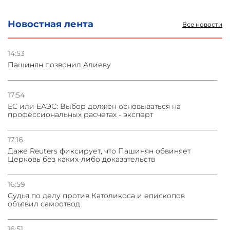
и под Петербургом
Новостная лента
Все новости
03.08.2026
Стратегия безопасности ОДКБ допускает применение
ядерного оружия для защиты союзников
14:53
Пашинян позвонил Алиеву
03.08.2026
Нассим Талеб отказался выступить с лекцией в
Азербайджане
17:54
ЕС или ЕАЭС: Выбор должен основываться на
профессиональных расчетах - эксперт
31.07.2026
Сотрудничество и очереди – детали визита главы
погрануправления СНБ Армении в Тбилиси
17:16
Даже Reuters фиксирует, что Пашинян обвиняет
Церковь без каких-либо доказательств
16:59
Судья по делу против Католикоса и епископов
объявил самоотвод
16:51