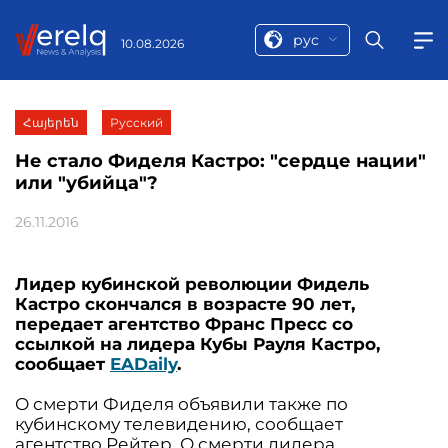
рус
10.08.2026
Հայերեն
Русский
Не стало Фиделя Кастро: "сердце нации"
или "убийца"?
26.11.2016
Лидер кубинской революции Фидель
Кастро скончался в возрасте 90 лет,
передает агентство Франс Пресс со
ссылкой на лидера Кубы Рауля Кастро,
сообщает
EADaily
.
О смерти Фиделя объявили также по
кубинскому телевидению, сообщает
агентство Рейтер. О смерти лидера