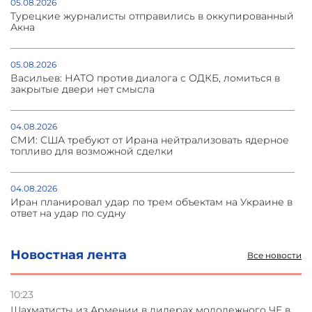
05.08.2026
Турецкие журналисты отправились в оккупированный
Акна
05.08.2026
Васильев: НАТО против диалога с ОДКБ, ломиться в
закрытые двери нет смысла
04.08.2026
СМИ: США требуют от Ирана нейтрализовать ядерное
топливо для возможной сделки
04.08.2026
Иран планировал удар по трем объектам на Украине в
ответ на удар по судну
04.08.2026
Новостная лента
Все новости
Украина атаковала склады Wildberries в Подмосковье
и под Петербургом
10:23
Шахматисты из Армении в лидерах молодежного ЧЕ в