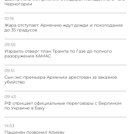
03.08.2026
Черногории
Стратегия безопасности ОДКБ допускает применение
ядерного оружия для защиты союзников
10:19
Жара отступает: Армению ждут дожди и похолодание
03.08.2026
до 35 градусов
Нассим Талеб отказался выступить с лекцией в
Азербайджане
09:55
Израиль отверг план Трампа по Газе до полного
разоружения ХАМАС
09:51
Сын экс-премьера Армении арестован за заказное
убийство
09:43
РФ отрицает официальные переговоры с Берлином
по Украине в Баку
14:53
Пашинян позвонил Алиеву