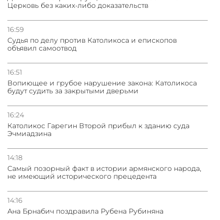
Церковь без каких-либо доказательств
31.07.2026
Сотрудничество и очереди – детали визита главы
погрануправления СНБ Армении в Тбилиси
16:59
Судья по делу против Католикоса и епископов
объявил самоотвод
16:51
Вопиющее и грубое нарушение закона: Католикоса
будут судить за закрытыми дверьми
16:24
Католикос Гарегин Второй прибыл к зданию суда
Эчмиадзина
14:18
Самый позорный факт в истории армянского народа,
не имеющий исторического прецедента
14:16
Ана Брнабич поздравила Рубена Рубиняна