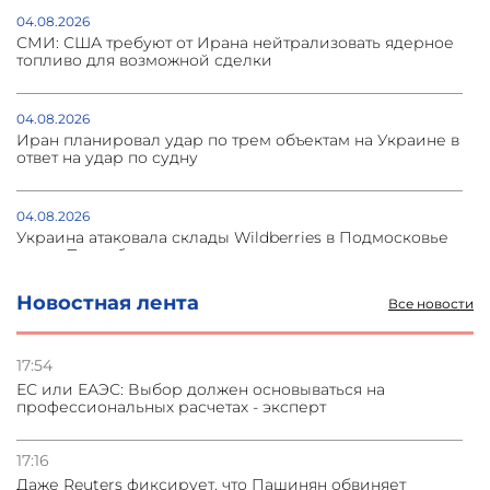
04.08.2026
СМИ: США требуют от Ирана нейтрализовать ядерное
топливо для возможной сделки
04.08.2026
Иран планировал удар по трем объектам на Украине в
ответ на удар по судну
04.08.2026
Украина атаковала склады Wildberries в Подмосковье
и под Петербургом
Новостная лента
Все новости
03.08.2026
Стратегия безопасности ОДКБ допускает применение
ядерного оружия для защиты союзников
17:54
ЕС или ЕАЭС: Выбор должен основываться на
профессиональных расчетах - эксперт
03.08.2026
Нассим Талеб отказался выступить с лекцией в
Азербайджане
17:16
Даже Reuters фиксирует, что Пашинян обвиняет