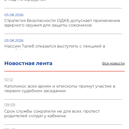
03.08.2026
Стратегия безопасности ОДКБ допускает применение
ядерного оружия для защиты союзников
03.08.2026
Нассим Талеб отказался выступить с лекцией в
Азербайджане
Новостная лента
Все новости
31.07.2026
Сотрудничество и очереди – детали визита главы
погрануправления СНБ Армении в Тбилиси
10:12
Католикос всех армян и епископы примут участие в
первом судебном заседании
31.07.2026
Грузия развивается несмотря на внешние шоки и
вызовы – минэкономики Грузии
09:59
Срок службы сократили не для всех: протест
родителей солдат у кабмина
31.07.2026
Трамп готов дать шанс переговорам с Ираном при
условии прекращения огня