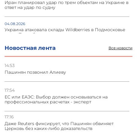
Иран планировал удар по трем объектам на Украине в
ответ на удар по судну
04.08.2026
Украина атаковала склады Wildberries в Подмосковье
и под Петербургом
Новостная лента
Все новости
03.08.2026
Стратегия безопасности ОДКБ допускает применение
ядерного оружия для защиты союзников
14:53
Пашинян позвонил Алиеву
03.08.2026
Нассим Талеб отказался выступить с лекцией в
Азербайджане
17:54
ЕС или ЕАЭС: Выбор должен основываться на
профессиональных расчетах - эксперт
31.07.2026
Сотрудничество и очереди – детали визита главы
погрануправления СНБ Армении в Тбилиси
17:16
Даже Reuters фиксирует, что Пашинян обвиняет
Церковь без каких-либо доказательств