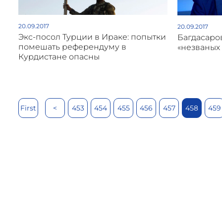
20.09.2017
20.09.2017
Экс-посол Турции в Ираке: попытки
Багдасаро
помешать референдуму в
«незваных 
Курдистане опасны
First
<
453
454
455
456
457
458
459