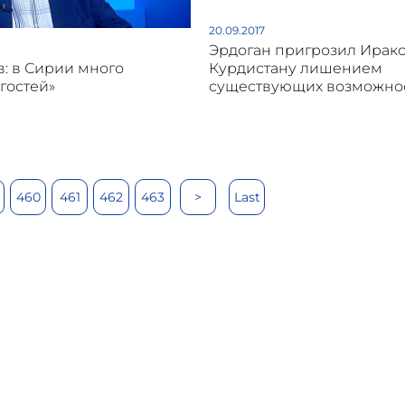
20.09.2017
Эрдоган пригрозил Ирак
Курдистану лишением
в: в Сирии много
существующих возможно
гостей»
460
461
462
463
>
Last