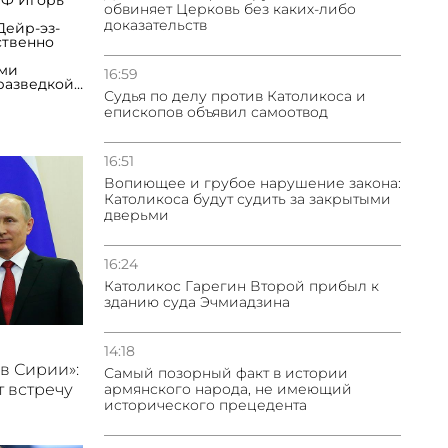
РФ Игорь
обвиняет Церковь без каких-либо
доказательств
Дейр-эз-
ственно
ими
16:59
разведкой
Судья по делу против Католикоса и
ни одного
й силой» -
епископов объявил самоотвод
а восточном
аходятся
16:51
азделений
ам дважды
Вопиющее и грубое нарушение закона:
гонь из
Католикоса будут судить за закрытыми
ллерии», -
дверьми
ель
что на
к,
16:24
 главе с
ация по
Католикос Гарегин Второй прибыл к
альные
зданию суда Эчмиадзина
Л,
ентов
 под
ов.
14:18
троля
в Сирии»:
Самый позорный факт в истории
оевиков
армянского народа, не имеющий
т встречу
еверные
исторического прецедента
р», -