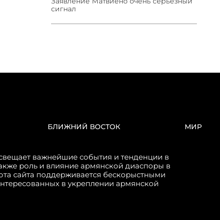
Заявление Матвиено очень серьезный
сигнал
БЛИЖНИЙ ВОСТОК
МИР
свещает важнейшие события и тенденции в
акже роль и влияние армянской диаспоры в
бота сайта поддерживается бескорыстными
интересованных в укреплении армянской