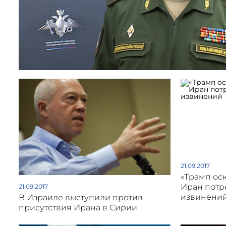
21.09.2017
«Трамп ос
Иран потр
21.09.2017
извинени
В Израиле выступили против
присутствия Ирана в Сирии