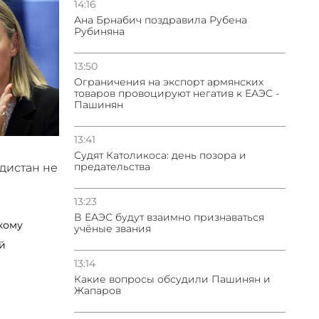
14:16
Ана Брнабич поздравила Рубена
Рубиняна
13:50
Oграничения на экспорт армянских
товаров провоцируют негатив к ЕАЭС -
Пашинян
13:41
Судят Католикоса: день позора и
предательства
дистан не
13:23
В ЕАЭС будут взаимно признаваться
учёные звания
13:14
Какие вопросы обсудили Пашинян и
Жапаров