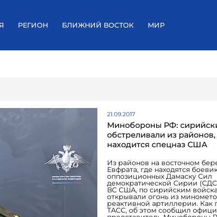
Я
РЕГИОН
БЛИЖНИЙ ВОСТОК
МИР
21.09.2017
Минобороны РФ: сирийск
обстреливали из районов,
находится спецназ США
Из районов на восточном бер
Евфрата, где находятся боеви
оппозиционных Дамаску Сил
демократической Сирии (СДС)
ВС США, по сирийским войск
открывали огонь из миномето
реактивной артиллерии. Как 
ТАСС, об этом сообщил офиц