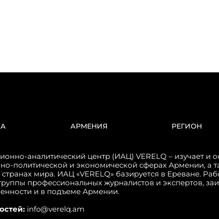
КА
АРМЕНИЯ
РЕГИОН
онно-аналитический центр (ИАЦ) VERELQ – изучает и о
но-политической и экономической сферах Армении, а т
 странах мира. ИАЦ «VERELQ» базируется в Ереване. Ра
группы профессиональных журналистов и экспертов, за
венности и в подъеме Армении.
остей:
info@verelq.am