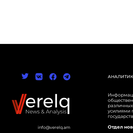
АНАЛИТИ
Информаци
обществен
различных
усилиями 
государст
Отдел нов
info@verelq.am