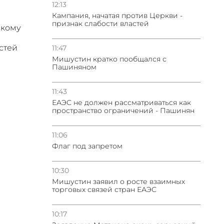
12:13
Кампания, начатая против Церкви -
признак слабости властей
скому
стей
11:47
Мишустин кратко пообщался с
Пашиняном
11:43
ЕАЭС не должен рассматриваться как
пространство ограничений - Пашинян
11:06
Флаг под запретом
10:30
Мишустин заявил о росте взаимных
торговых связей стран ЕАЭС
10:17