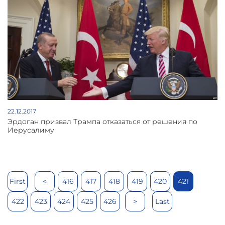
22.12.2017
Эрдоган призвал Трампа отказаться от решения по
Иерусалиму
First
<
416
417
418
419
420
421
422
423
424
425
426
>
Last