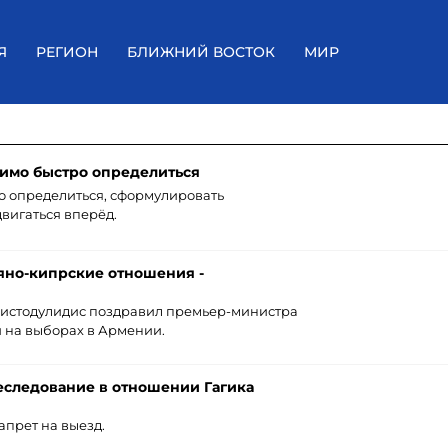
Я
РЕГИОН
БЛИЖНИЙ ВОСТОК
МИР
имо быстро определиться
 определиться, сформулировать
вигаться вперёд.
мяно-кипрские отношения -
ристодулидис поздравил премьер-министра
 на выборах в Армении.
еследование в отношении Гагика
апрет на выезд.