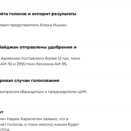
ёта голосов и оспорит результаты
аявил представитель блока Ишхан
байджан отправлены удобрения и
Армению поставлено более 12 тыс. тонн
АИ-92 и 2955 тонн бензина АИ-95.
ровал случаи голосования
 вопросам обращаться к председателю ЦИК.
ют
я» Нарек Карапетян заявил, что в
т голосов, и пока неясно, каким будет
 ППА.