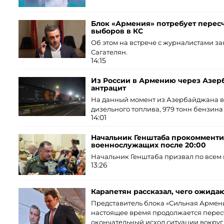
Блок «Армения» потребует пересч
выборов в КС
Об этом на встрече с журналистами з
Сагателян.
14:15
Из России в Армению через Азер
антрацит
На данный момент из Азербайджана в 
дизельного топлива, 979 тонн бензина 
14:01
Начальник Генштаба прокомменти
военнослужащих после 20:00
Начальник Генштаба призвал по всем
13:26
Карапетян рассказал, чего ожида
Представитель блока «Сильная Армени
настоящее время продолжается пересче
окончательный исход ситуации вокруг