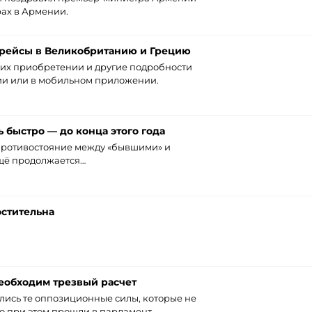
ах в Армении.
 рейсы в Великобританию и Грецию
их приобретении и другие подробности
ии или в мобильном приложении.
 быстро — до конца этого года
о противостояние между «бывшими» и
щё продолжается…
стительна
еобходим трезвый расчет
ались те оппозиционные силы, которые не
о при этом прошли в парламент.