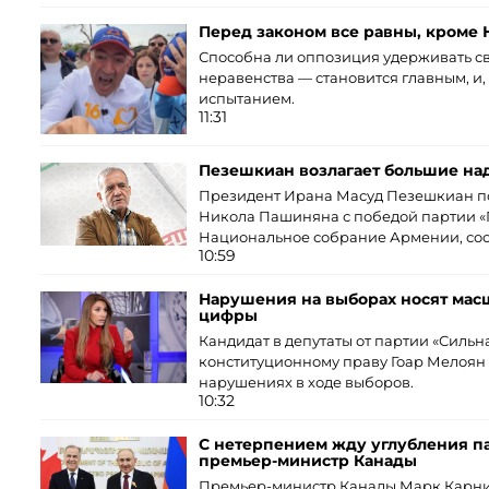
Перед законом все равны, кроме
Способна ли оппозиция удерживать св
неравенства — становится главным, и
испытанием.
11:31
Пезешкиан возлагает большие н
Президент Ирана Масуд Пезешкиан п
Никола Пашиняна с победой партии «
Национальное собрание Армении, со
10:59
Нарушения на выборах носят мас
цифры
Кандидат в депутаты от партии «Сильн
конституционному праву Гоар Мелоян
нарушениях в ходе выборов.
10:32
С нетерпением жду углубления п
премьер-министр Канады
Премьер-министр Канады Марк Карни