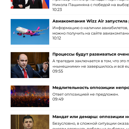
Никола Пашиняна с победой на выбор
10:23
Авиакомпания Wizz Air запустила
Информацию о наличии авиабилетов, 
можно получить на сайте авиакомпан
10:12
Процессы будут развиваться очень
А трагедия заключается в том, что эт
«нынешними» не завершилось и всё е
09:55
Медлительность оппозиции непро
Ответ оппозицией не предложен.
09:49
Мандат или демарш: оппозиции н
Безусловно, в сложной ситуации оказ
смогли одержать победу на выборах, н