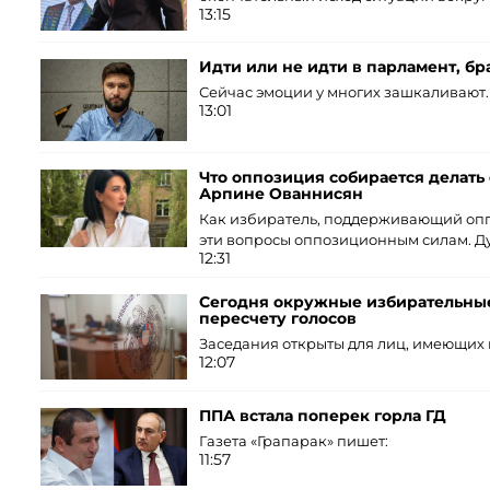
13:15
Идти или не идти в парламент, бр
Сейчас эмоции у многих зашкаливают.
13:01
Что оппозиция собирается делат
Арпине Ованнисян
Как избиратель, поддерживающий опп
эти вопросы оппозиционным силам. Ду
12:31
Сегодня окружные избирательные
пересчету голосов
Заседания открыты для лиц, имеющих 
12:07
ППА встала поперек горла ГД
Газета «Грапарак» пишет:
11:57