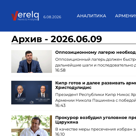
АНАЛИТИКА
АРМЕНИ
6.08.2026
Архив - 2026.06.09
Оппозиционному лагерю необход
Оппозиционный лагерь должен быстро
дальнейшие шаги и последовательно д
16:58
Кипр готов и далее развивать ар
Христодулидис
Президент Республики Кипр Никос Х
Армении Никола Пашиняна с победой
16:43
Прокурор возбудил уголовное пр
Царукяна
В качестве меры пресечения избран з
16:10