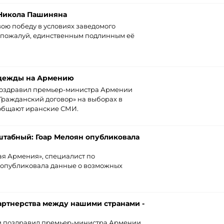
 Никола Пашиняна
ою победу в условиях заведомого
, пожалуй, единственным подлинным её
адежды на Армению
оздравил премьер-министра Армении
Гражданский договор» на выборах в
общают иранские СМИ.
штабный: Гоар Мелоян опубликовала
ая Армения», специалист по
 опубликовала данные о возможных
артнерства между нашими странами -
 поздравил премьер-министра Армении