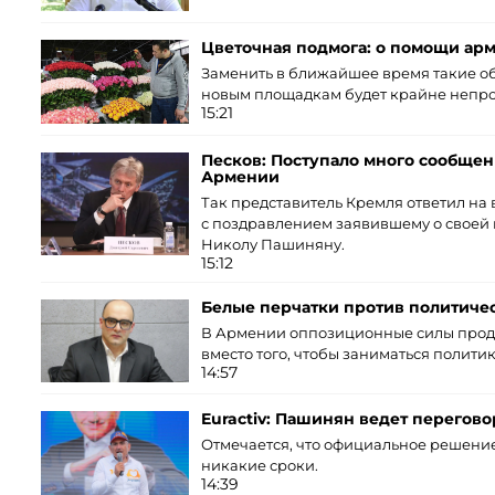
Цветочная подмога: о помощи ар
Заменить в ближайшее время такие о
новым площадкам будет крайне непро
15:21
Песков: Поступало много сообщен
Армении
Так представитель Кремля ответил на 
с поздравлением заявившему о своей
Николу Пашиняну.
15:12
Белые перчатки против политиче
В Армении оппозиционные силы про
вместо того, чтобы заниматься политик
14:57
Euractiv: Пашинян ведет перегов
Отмечается, что официальное решение
никакие сроки.
14:39