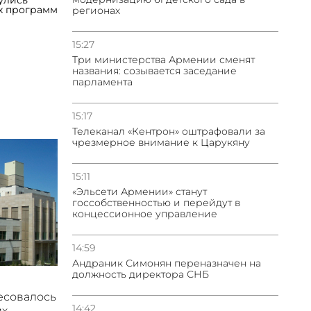
улись
х программ
регионах
15:27
Три министерства Армении сменят
названия: созывается заседание
парламента
15:17
Телеканал «Кентрон» оштрафовали за
чрезмерное внимание к Царукяну
15:11
«Эльсети Армении» станут
госсобственностью и перейдут в
концессионное управление
14:59
Андраник Симонян переназначен на
должность директора СНБ
есовалось
14:42
их