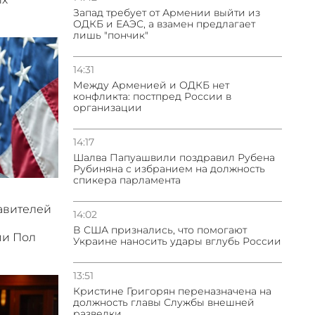
Запад требует от Армении выйти из
ОДКБ и ЕАЭС, а взамен предлагает
лишь "пончик"
14:31
Между Арменией и ОДКБ нет
конфликта: постпред России в
организации
14:17
Шалва Папуашвили поздравил Рубена
Рубиняна с избранием на должность
спикера парламента
авителей
14:02
В США признались, что помогают
ми Пол
Украине наносить удары вглубь России
13:51
Кристине Григорян переназначена на
должность главы Службы внешней
разведки