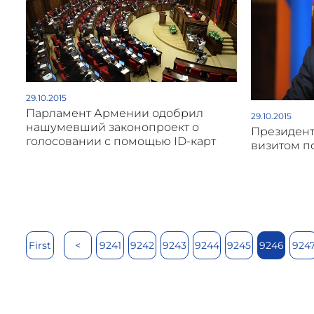
29.10.2015
Парламент Армении одобрил
29.10.2015
нашумевший законопроект о
Президент
голосовании с помощью ID-карт
визитом п
First
<
9241
9242
9243
9244
9245
9246
924