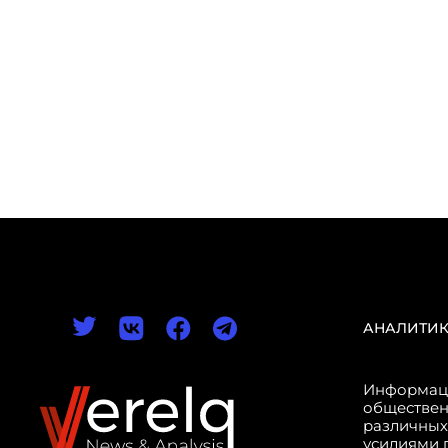
АНАЛИТИ
Информаци
обществен
различных
усилиями 