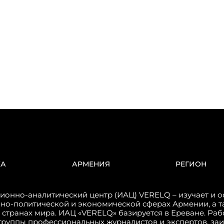
КА
АРМЕНИЯ
РЕГИОН
онно-аналитический центр (ИАЦ) VERELQ – изучает и о
но-политической и экономической сферах Армении, а т
 странах мира. ИАЦ «VERELQ» базируется в Ереване. Ра
группы профессиональных журналистов и экспертов, за