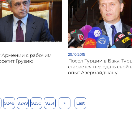
29.10.2015
 Армении с рабочим
Посол Турции в Баку: Тур
осетит Грузию
старается передать свой
опыт Азербайджану
7
9248
9249
9250
9251
>
Last