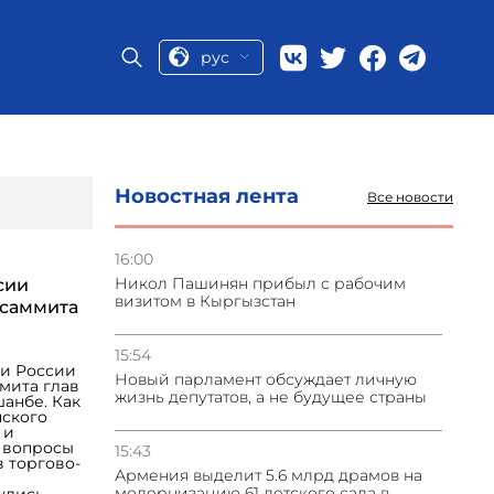
рус
Новостная лента
Все новости
16:00
Никол Пашинян прибыл с рабочим
сии
визитом в Кыргызстан
 саммита
15:54
и России
Новый парламент обсуждает личную
мита глав
жизнь депутатов, а не будущее страны
бе. Как
нского
 и
 вопросы
15:43
 торгово-
Армения выделит 5.6 млрд драмов на
модернизацию 61 детского сада в