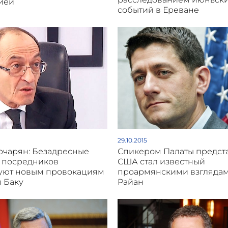
цией
событий в Ереване
29.10.2015
чарян: Безадресные
Спикером Палаты предст
 посредников
США стал известный
уют новым провокациям
проармянскими взгляда
ы Баку
Райан