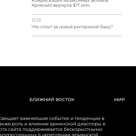
Конфискация незаконных активов:
Армения вернула $17 млн
12:25
Что стоит за новой риторикой Баку?
БЛИЖНИЙ ВОСТОК
МИР
свещает важнейшие события и тенденции в
акже роль и влияние армянской диаспоры в
бота сайта поддерживается бескорыстными
интересованных в укреплении армянской