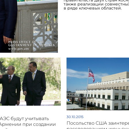
правительств двух стран косн
также реализации совместны
в ряде ключевых областей.
30.10.2015
АЭС будут учитывать
Посольство США заинтер
Армении при создании
расследованием июньск