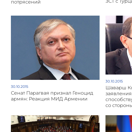
ЗСТ с Тур
потрясений
30.10.2015
30.10.2015
Шаварш Ко
Сенат Парагвая признал Геноцид
заявления
армян: Реакция МИД Армении
способств
со сторон