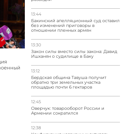
13:44
Бакинский апелляционный суд оставил
без изменений приговоры в
отношении пленных армян
13:30
Закон силы вместо силы закона: Давид
Ишханян о судилище в Баку
ция
 военный
13:12
Бeрдская община Тавуша получит
обратно три земельных участка
площадью почти 6 гектаров
12:45
Оверчук: товарооборот России и
Армении сократился
12:38