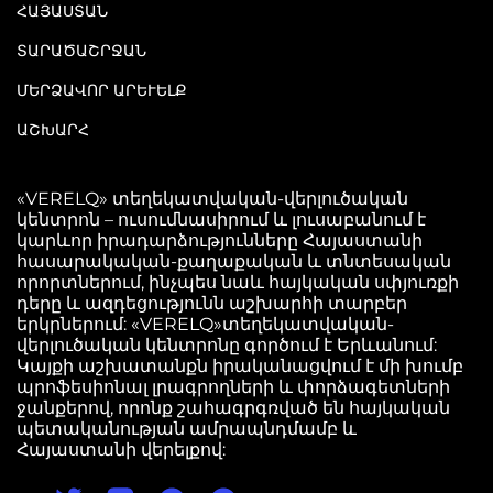
ՀԱՅԱՍՏԱՆ
ՏԱՐԱԾԱՇՐՋԱՆ
ՄԵՐՁԱՎՈՐ ԱՐԵՒԵԼՔ
ԱՇԽԱՐՀ
«VERELQ» տեղեկատվական-վերլուծական
կենտրոն – ուսումնասիրում և լուսաբանում է
կարևոր իրադարձությունները Հայաստանի
հասարակական-քաղաքական և տնտեսական
որորտներում, ինչպես նաև հայկական սփյուռքի
դերը և ազդեցությունն աշխարհի տարբեր
երկրներում: «VERELQ»տեղեկատվական-
վերլուծական կենտրոնը գործում է Երևանում:
Կայքի աշխատանքն իրականացվում է մի խումբ
պրոֆեսիոնալ լրագրողների և փորձագետների
ջանքերով, որոնք շահագրգռված են հայկական
պետականության ամրապնդմամբ և
Հայաստանի վերելքով: