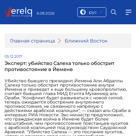
рус
6.08.2026
Главная страница
Ближний Восток
05.12.2017
Эксперт: убийство Салеха только обострит
противостояние в Йемене
Убийство бывшего президент Йемена Али Абдаллы
Салеха только обострит противостояние внутри
Йемена и приведет к еще большему кровопролитию,
считает бывший глава МИД Египта Мухаммед аль-
Ораби. "Конфликт будет развиваться с новой силой,
теперь ожидается обострение внутреннего
противостояния, не связанного напрямую с
действиями арабской коалиции", — сказал аль-Ораби в
интервью РИА Новости. Экс-министр предположил,
что гражданская война в Йемене будет более
масштабной, чем противостояние повстанцев-хуситов
с арабской коалицией под руководством Саудовской
Аравией. "Убийство Салеха — это послание хуситов,