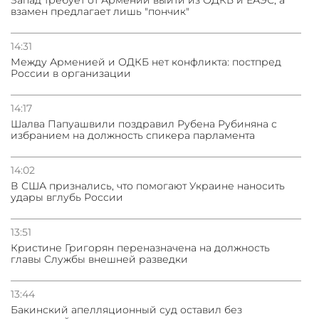
Запад требует от Армении выйти из ОДКБ и ЕАЭС, а
взамен предлагает лишь "пончик"
14:31
Между Арменией и ОДКБ нет конфликта: постпред
России в организации
14:17
Шалва Папуашвили поздравил Рубена Рубиняна с
избранием на должность спикера парламента
14:02
В США признались, что помогают Украине наносить
удары вглубь России
13:51
Кристине Григорян переназначена на должность
главы Службы внешней разведки
13:44
Бакинский апелляционный суд оставил без