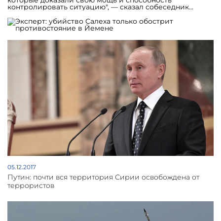
которые доказали свою мощь и способность
контролировать ситуацию", — сказал собеседник
агентства. Он добавил, что с гибелью Салеха шансов на
мирное урегулирование стало еще меньше. Али
Абдалла Салех погиб, когда вместе с другими
руководителями возглавляемой им партии пытался на
машине добраться до провинции Маариб. Как сообщил
эмиратский телеканал Sky News Arabia со ссылкой на
военные источники, Салеха убили мятежники-хуситы в
населенном пункте Сунхан вблизи Саны.
05.12.2017
Путин: почти вся территория Сирии освобождена от
террористов