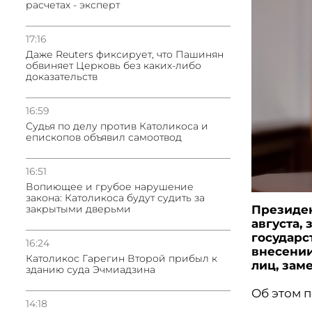
расчетах - эксперт
17:16
Даже Reuters фиксирует, что Пашинян
обвиняет Церковь без каких-либо
доказательств
16:59
Судья по делу против Католикоса и
епископов объявил самоотвод
16:51
Вопиющее и грубое нарушение
закона: Католикоса будут судить за
Президен
закрытыми дверьми
августа,
государс
16:24
внесении
Католикос Гарегин Второй прибыл к
лиц, зам
зданию суда Эчмиадзина
Об этом 
14:18