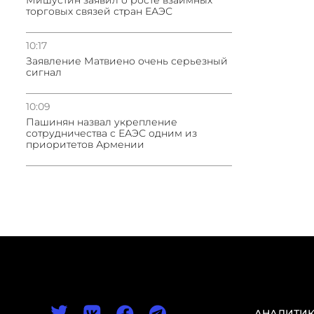
Мишустин заявил о росте взаимных
торговых связей стран ЕАЭС
10:17
Заявление Матвиено очень серьезный
сигнал
10:09
Пашинян назвал укрепление
сотрудничества с ЕАЭС одним из
приоритетов Армении
АНАЛИТИ