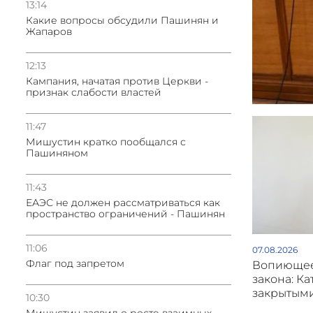
13:14
Какие вопросы обсудили Пашинян и
Жапаров
12:13
Кампания, начатая против Церкви -
признак слабости властей
11:47
Мишустин кратко пообщался с
Пашиняном
11:43
ЕАЭС не должен рассматриваться как
пространство ограничений - Пашинян
11:06
07.08.2026
Флаг под запретом
Вопиющее
закона: Ка
закрытым
10:30