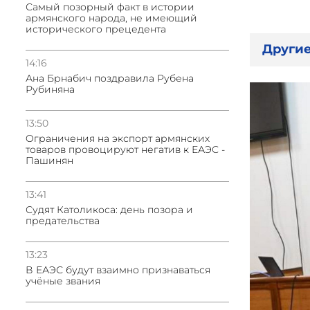
Самый позорный факт в истории
армянского народа, не имеющий
исторического прецедента
Другие
14:16
Ана Брнабич поздравила Рубена
Рубиняна
13:50
Oграничения на экспорт армянских
товаров провоцируют негатив к ЕАЭС -
Пашинян
13:41
Судят Католикоса: день позора и
предательства
13:23
В ЕАЭС будут взаимно признаваться
учёные звания