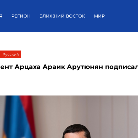
Я
РЕГИОН
БЛИЖНИЙ ВОСТОК
МИР
Русский
ент Арцаха Араик Арутюнян подписа