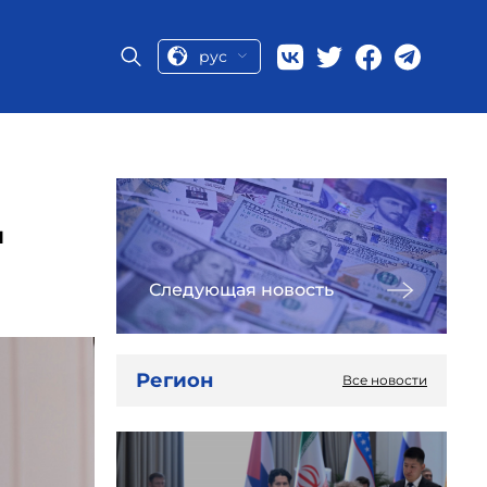
рус
л
Следующая новость
Регион
Все новости